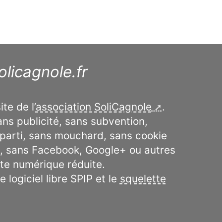
licagnole.fr
ite de l’
association SoliCagnole
.
sans publicité, sans subvention,
parti, sans mouchard, sans cookie
e, sans Facebook, Google+ ou autres
te numérique réduite.
le logiciel libre SPIP et le
squelette