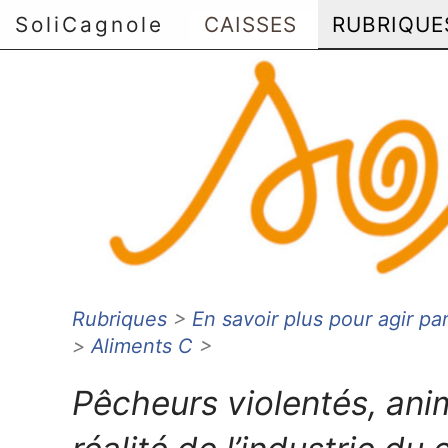
SoliCagnole
CAISSES
RUBRIQUE
Rubriques
>
En savoir plus pour agir pa
Aller au menu principal
>
Aliments C
>
Aller au contenu principal
Aller au menu secondaire
Pêcheurs violentés, ani
Aller à la recherche