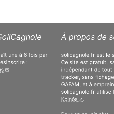
 SoliCagnole
À propos de so
aît une à 6 fois par
solicagnole.fr est le s
désinscrire :
Ce site est gratuit, 
us
indépendant de tout 
tracker, sans fichag
GAFAM, et à emprein
solicagnole.fr utilise 
Koinós
.