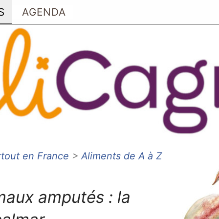
S
AGENDA
rtout en France
>
Aliments de A à Z
maux amputés : la