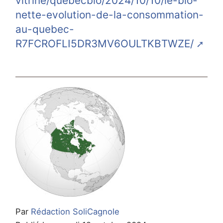
vitrine/quebecbio/2024/10/10/le-bio-
nette-evolution-de-la-consommation-
au-quebec-
R7FCROFLI5DR3MV6OULTKBTWZE/
Par
Rédaction SoliCagnole